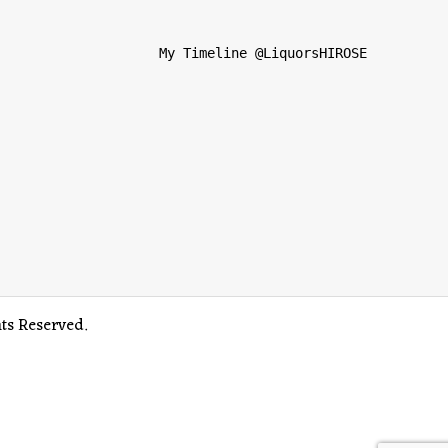
                  My Timeline @LiquorsHIROSE          
eserved.