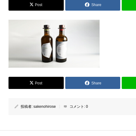
Post
Share
Post
Share
投稿者:
sakenohirose
コメント:
0