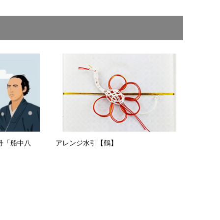
丹「船中八
アレンジ水引【鶴】