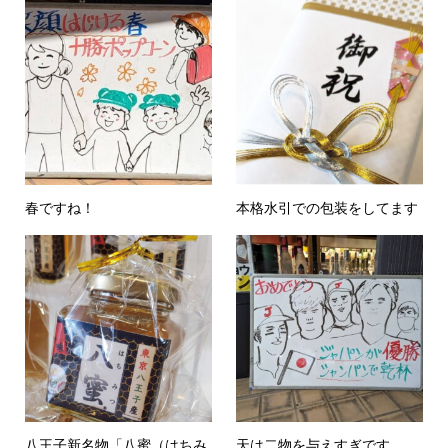
春ですね！
本格水引での包装をしてます
八王子新名物「八蜜（はちみ
天は二物を与えすぎです