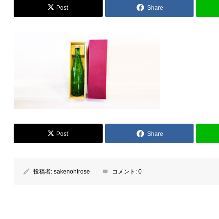
Post
Share
Post
Share
投稿者:
sakenohirose
コメント:
0