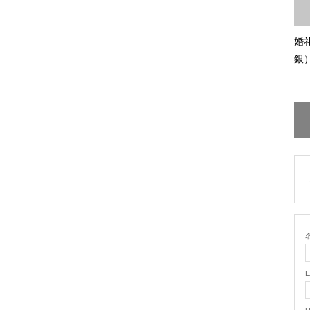
婚
銀
名