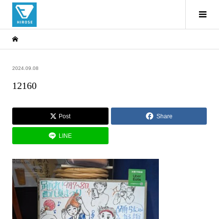
2024.09.08
12160
Post
Share
LINE