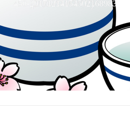
450-20171214154502168983