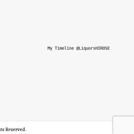
                  My Timeline @LiquorsHIROSE          
eserved.