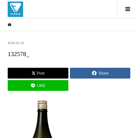
2026.02.10
132578_
Post
Share
LINE