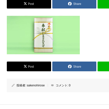
Post
Share
Post
Share
投稿者:
sakenohirose
コメント:
0