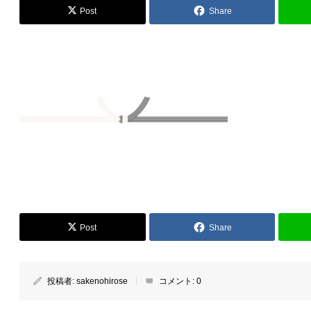
Post
Share
Post
Share
投稿者:
sakenohirose
コメント:
0