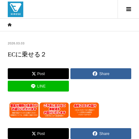
2026.03.03
ECに乗せる２
Post
Share
LINE
Post
Share