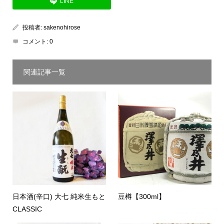
LINE
投稿者:
sakenohirose
コメント:
0
関連記事一覧
日本酒(辛口) 大七 純米生もと
豆樽【300ml】
CLASSIC