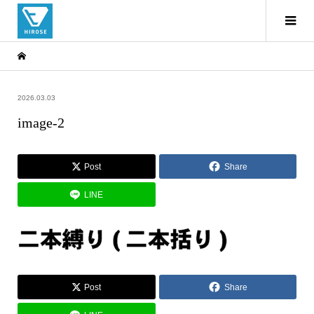
2026.03.03
image-2
Post
Share
LINE
Post
Share