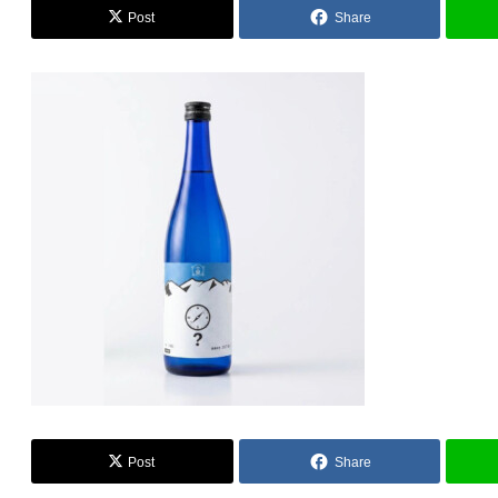
Post
Share
Post
Share