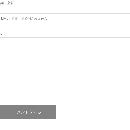
前 ( 必須 )
E-MAIL ( 必須 ) ※ 公開されません
URL