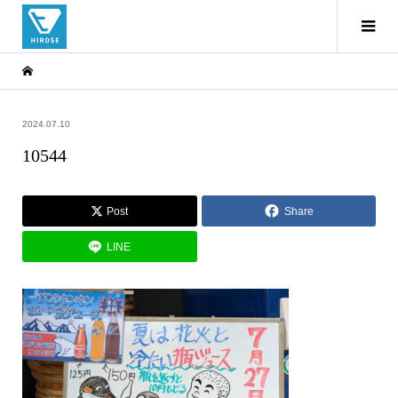
2024.07.10
10544
Post
Share
LINE